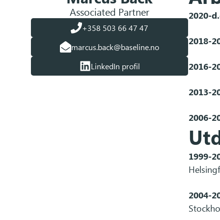
Associated Partner
2020-d.
+358 503 66 47 47
2018-2
marcus.back@baseline.no
2016-2
LinkedIn profil
2013-2
2006-2
Utd
1999-2
Helsing
2004-2
Stockh