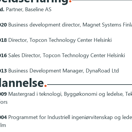
d.
Partner, Baseline AS
020
Business development director, Magnet Systems Fin
018
Director, Topcon Technology Center Helsinki
016
Sales Director, Topcon Technology Center Helsinki
013
Business Development Manager, DynaRoad Ltd
annelse
.
009
Mastergrad i teknologi, Byggøkonomi og ledelse, Tekn
fors
004
Programmet for Industriell ingeniørvitenskap og lede
olm