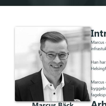
Int
Marcus 
infrastu
Han har
Helsing
Marcus 
byggebr
fagekspe
Arb
Marcus Bäck