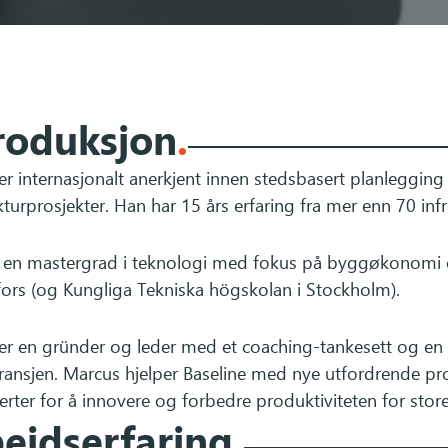
roduksjon
.
er internasjonalt anerkjent innen stedsbasert planleggin
kturprosjekter. Han har 15 års erfaring fra mer enn 70 inf
 en mastergrad i teknologi med fokus på byggøkonomi og 
fors (og Kungliga Tekniska högskolan i Stockholm).
er en gründer og leder med et coaching-tankesett og en 
ansjen. Marcus hjelper Baseline med nye utfordrende pro
rter for å innovere og forbedre produktiviteten for store
eidserfaring
.