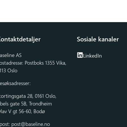
ontaktdetaljer
Sosiale kanaler
aseline AS
LinkedIn
ostadresse: Postboks 1355 Vika,
113 Oslo
esøksadresser:
tortingsgata 28, 0161 Oslo,
bels gate 5B, Trondheim
lav V gt 56-60, Bodø
post:
post@baseline.no